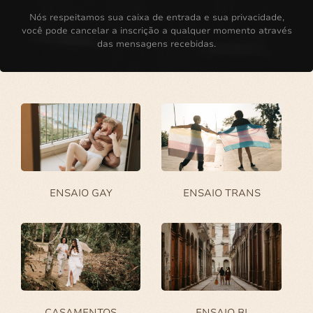
Nós respeitamos sua caixa de entrada e sua privacidade,
você pode cancelar a inscrição a qualquer momento através
das mensagens recebidas.
ENSAIO GAY
ENSAIO TRANS
CASAMENTOS
ENSAIO BI